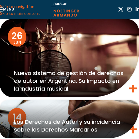
Skip to navigation
MENU
Skip to main content
26
JUN
Nuevo sistema de gestión de derechos
de autor en Argentina. Su Impacto en
la Industria musical.
14
Los Derechos de Autor y su incidencia
MAR
sobre los Derechos Marcarios.