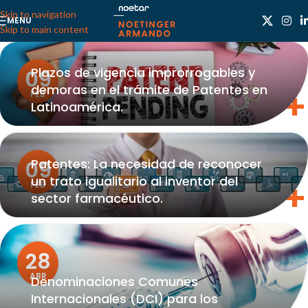
Skip to navigation
MENU
Skip to main content
Plazos de vigencia improrrogables y
09
demoras en el trámite de Patentes en
FEB
Latinoamérica.
Patentes: La necesidad de reconocer
09
un trato igualitario al inventor del
FEB
sector farmacéutico.
28
ABR
Denominaciones Comunes
Internacionales (DCI) para los