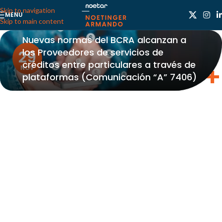
Skip to navigation
MENU
Skip to main content
Nuevas normas del BCRA alcanzan a
los Proveedores de servicios de
29
créditos entre particulares a través de
NOV
plataformas (Comunicación “A” 7406)