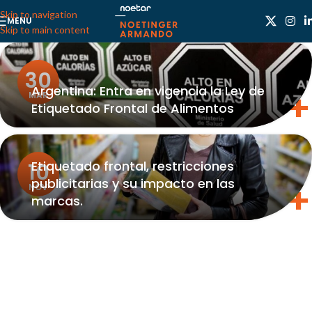
Skip to navigation
MENU
Skip to main content
30
Argentina: Entra en vigencia la Ley de
MAR
Etiquetado Frontal de Alimentos
Etiquetado frontal, restricciones
10
publicitarias y su impacto en las
NOV
marcas.