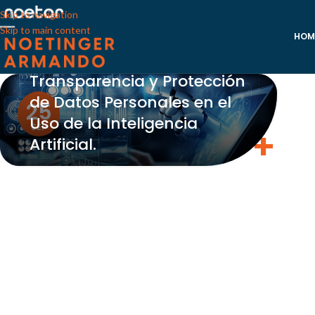
Skip to navigation
Skip to main content
La Argentina lanza el
HOM
Programa de
Transparencia y Protección
de Datos Personales en el
25
Uso de la Inteligencia
SEP
Artificial.