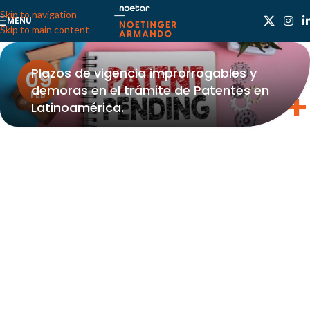
Skip to navigation
MENU
Skip to main content
Plazos de vigencia improrrogables y
09
demoras en el trámite de Patentes en
FEB
Latinoamérica.