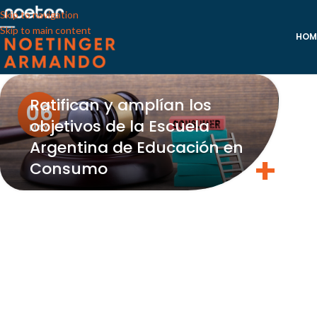
Skip to navigation
Skip to main content
HOM
Ratifican y amplían los
06
objetivos de la Escuela
MAY
Argentina de Educación en
Consumo