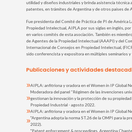
utilidad y diseños industriales y brinda asistencia técnica 
patentes, en trámites de Argentina y de otros países de A
Fue presidenta del Comité de Práctica de PI de América La
Propiedad Intelectual, AIPLA por sus siglas en inglés, po
en varios comités de esta asociación. También es miembr
de Agentes de la Propiedad Intelectual (AAAPI) y del Co
Internacional de Consejos en Propiedad Intelectual, (FIC
sido conferencista y expositora en múltiples seminarios y t
Publicaciones y actividades destacad
AIPLA: anfitriona y oradora en el Women in IP Global N
Moderadora del panel “Régimen de las invenciones univer
gestionan la innovación y la protección de su propiedad
Propiedad Industrial - agosto 2022.
AIPLA: anfitriona y oradora en el Women in IP Global N
"Argentina adopta la norma ST.26 de la OMPI para la pre
2022).
"Patent enforcement & proceedings, Argentina Chapter