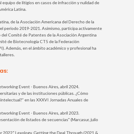
al equipo de litigios en casos de infracción y nulidad de
mérica Latina.
tina, de la Asociación Americana del Derecho de la
r el periodo 2019-2021. Asimismo, participa activamente
o del Comité de Patentes de la Asociación Argentina
mité de Biotecnología CT5 de la Federación
PI). Además, en el ámbito académico y profesional ha
alleres.
as:
etworking Event - Buenos Aires, abril 2024.
sitarias y de las instituciones públicas. ¿Cómo
 intelectual?” en las XXXVI Jornadas Anuales de
etworking Event - Buenos Aires, abril 2023.
sentación de listados de secuencias" (Marcasur, julio
 2022." Lexology, Getting the Deal Through (2021 &