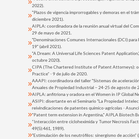
2022).
"Plazos de vigencia improrrogables y demoras en el trá
diciembre 2021).
AIPLA: coordinadora de la reunión anual virtual del Co
29 de mayo de 2021.
"Denominaciones Comunes Internacionales (DCI) para lo
19" (abril 2021).
"A Dream: A Universal Life Sciences Patent Application
octubre 2020).
CIPA (The Chartered Institute of Patent Attorneys): o
Practice” - 9 de julio de 2020.
AAAPI: coordinadora del taller "Sistemas de aceleració
Anuales de Propiedad Industrial – 24-25 de agosto de 
AIPLA: anfitriona y oradora en el Women in IP Global 
ASIPI: disertante en el Seminario "La Propiedad Intelect
reivindicaciones de patentes químico-agrícolas - Asunc
"Patent term extension in Argentina," AIPLA Biotech B
“Interacción entre cicloheximida y Tumor Necrosis Facto
49(5):461, 1989).
"Estimulación de los neutrófilos: sinergismo de acción” 