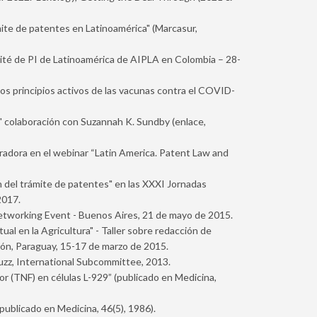
mite de patentes en Latinoamérica" (Marcasur,
mité de PI de Latinoamérica de AIPLA en Colombia – 28-
s principios activos de las vacunas contra el COVID-
," colaboración con Suzannah K. Sundby (enlace,
radora en el webinar “Latin America. Patent Law and
n del trámite de patentes" en las XXXI Jornadas
2017.
Networking Event - Buenos Aires, 21 de mayo de 2015.
ual en la Agricultura" - Taller sobre redacción de
ión, Paraguay, 15-17 de marzo de 2015.
uzz, International Subcommittee, 2013.
r (TNF) en células L-929” (publicado en Medicina,
(publicado en Medicina, 46(5), 1986).