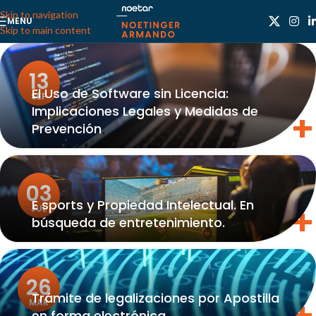
Skip to navigation
MENU
Skip to main content
13
El Uso de Software sin Licencia:
SEP
Implicaciones Legales y Medidas de
Prevención
03
E sports y Propiedad Intelectual. En
JUL
búsqueda de entretenimiento.
26
Trámite de legalizaciones por Apostilla
MAR
en forma electrónica