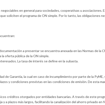
s negociables en general para sociedades, cooperativas u asociaciones. En
 que soliciten el programa de ON simple. Por lo tanto, las obligaciones 
encuentran:
La documentación a presentar se encuentra anexada en las Normas de la C
 la oferta pública de la ON simple.
teresados. La tasa de interés se define en la subasta.
d de Garantía, la cual en caso de incumplimiento por parte de la PyME, s
plazos y condiciones previstas en las condiciones de emisión. De esta man
icos créditos otorgados por entidades bancarias. A través de este progr
a y a plazos más largos, facilitando la canalización del ahorro privado 