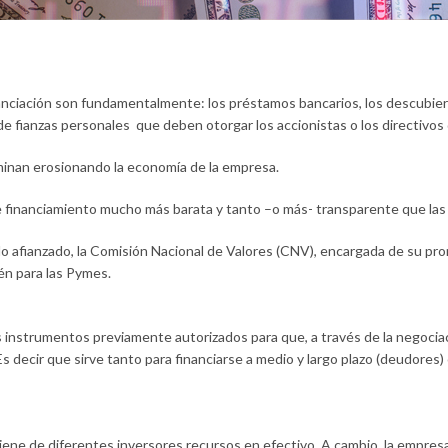
nanciación son fundamentalmente: los préstamos bancarios, los descubie
de fianzas personales que deben otorgar los accionistas o los directivo
rminan erosionando la economía de la empresa.
e financiamiento mucho más barata y tanto –o más- transparente que las
o afianzado, la Comisión Nacional de Valores (CNV), encargada de su pro
én para las Pymes.
 instrumentos previamente autorizados para que, a través de la negociac
s decir que sirve tanto para financiarse a medio y largo plazo (deudores)
iene de diferentes inversores recursos en efectivo. A cambio, la empre