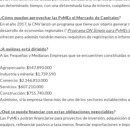
un determinado tiempo, con una determinada tasa de interés, cumpliend
¿
Cómo pueden aprovechar las PyMEs el Mercado de Capitales
?
En el año 2017, la CNV lanzó un programa que tiene por objeto generar n
desarrollo de economías regionales (“
Programa ON Simple para PyMEs 
ofrecen pero además tendrán menos requisitos de registración e informac
¿
A quiénes está dirigido
?
A las Pequeñas y Medianas Empresas que se encuentren constituidas en e
Agropecuario: $547.890.000
Industria y minería: $1.739.590
Comercio: $2.146.810.000
Servicios: $607.210.000
Construcción: $755.740.000
Asimismo, si la empresa tiene más de uno de los sectores establecidos 
¿
Qué se puede financiar con estas obligaciones negociables
?
Las PyMEs podrán financiarse para proyectos de inversión, adquisición de
equipos, refinanciar pasivos a tasa menor, financiar exportaciones e imp