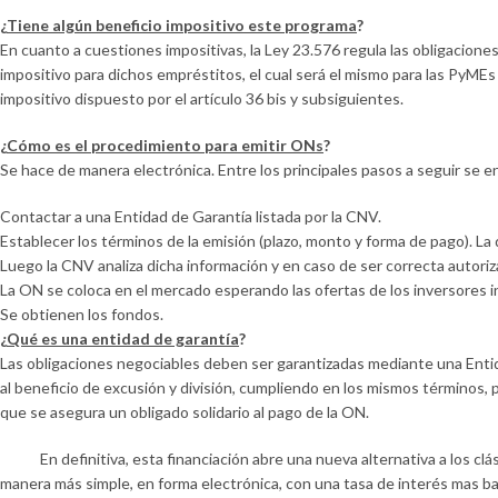
¿
Tiene algún beneficio impositivo este programa
?
En cuanto a cuestiones impositivas, la Ley 23.576 regula las obligacione
impositivo para dichos empréstitos, el cual será el mismo para las PyMEs
impositivo dispuesto por el artículo 36 bis y subsiguientes.
¿
Cómo es el procedimiento para emitir ONs
?
Se hace de manera electrónica. Entre los principales pasos a seguir se 
Contactar a una Entidad de Garantía listada por la CNV.
Establecer los términos de la emisión (plazo, monto y forma de pago). 
Luego la CNV analiza dicha información y en caso de ser correcta autoriza
La ON se coloca en el mercado esperando las ofertas de los inversores in
Se obtienen los fondos.
¿
Qué es una entidad de garantía
?
Las obligaciones negociables deben ser garantizadas mediante una Entida
al beneficio de excusión y división, cumpliendo en los mismos términos, 
que se asegura un obligado solidario al pago de la ON.
En definitiva, esta financiación abre una nueva alternativa a los clás
manera más simple, en forma electrónica, con una tasa de interés mas baj