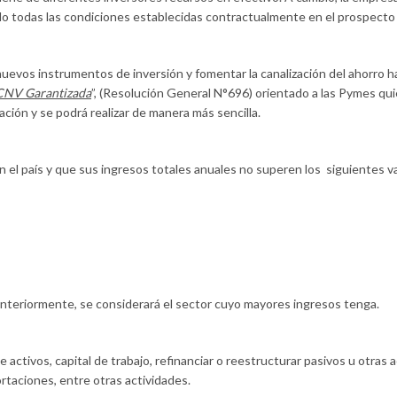
o todas las condiciones establecidas contractualmente en el prospecto
uevos instrumentos de inversión y fomentar la canalización del ahorro ha
CNV Garantizada
”, (Resolución General N°696) orientado a las Pymes qu
ión y se podrá realizar de manera más sencilla.
l país y que sus ingresos totales anuales no superen los siguientes va
anteriormente, se considerará el sector cuyo mayores ingresos tenga.
 activos, capital de trabajo, refinanciar o reestructurar pasivos u otra
ortaciones, entre otras actividades.