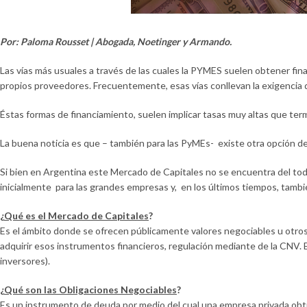
Por: Paloma Rousset | Abogada, Noetinger y Armando.
Las vías más usuales a través de las cuales la PYMES suelen obtener fi
propios proveedores. Frecuentemente, esas vías conllevan la exigencia 
Éstas formas de financiamiento, suelen implicar tasas muy altas que te
La buena noticia es que – también para las PyMEs- existe otra opción d
Si bien en Argentina este Mercado de Capitales no se encuentra del tod
inicialmente para las grandes empresas y, en los últimos tiempos, tambi
¿
Qué es el Mercado de Capitales
?
Es el ámbito donde se ofrecen públicamente valores negociables u otros
adquirir esos instrumentos financieros, regulación mediante de la CNV. E
inversores).
¿
Qué son las Obligaciones Negociables
?
Es un instrumento de deuda por medio del cual una empresa privada obt