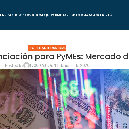
E
NOSOTROS
SERVICIOS
EQUIPO
IMPACTO
NOTICIAS
CONTACTO
PROPIEDAD INDUSTRIAL
anciación para PyMEs: Mercado d
Posted by
t7000268
On 11 de junio de 2020